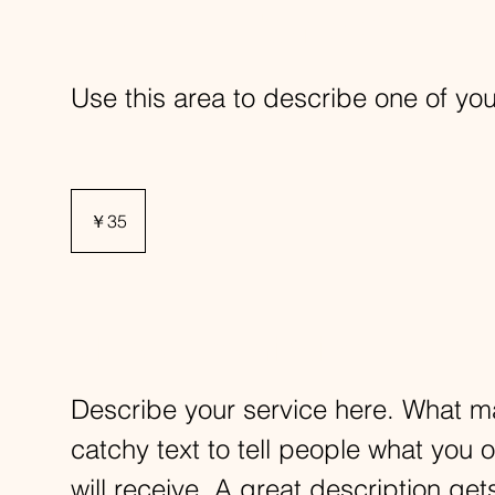
Dance for ages 7
Use this area to describe one of you
35
円
￥35
Class Description
Describe your service here. What ma
catchy text to tell people what you o
will receive. A great description ge