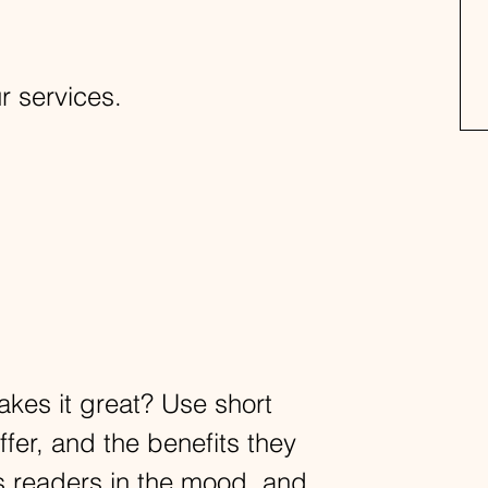
-8
r services.
kes it great? Use short
ffer, and the benefits they
ts readers in the mood, and