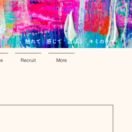
‐
​触れて 感じて 選ぼう キミの手で
ce
Recruit
More
今後の予定